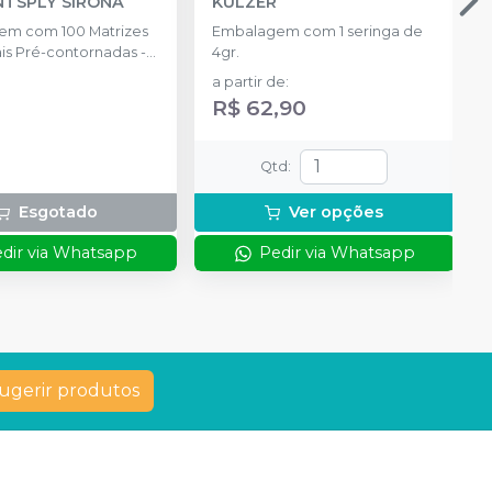
NTSPLY SIRONA
KULZER
m com 100 Matrizes
Embalagem com 1 seringa de
is Pré-contornadas -
4gr.
da tamanho: 3.5mm,
a partir de
:
.5mm, 6.5mm, 75
R$ 62,90
natômicas - 25 de
anho: P, M, G 30
otetoras Inteligentes
Qtd
:
ada tamanho: P, M, G, 1
ersal; 1 Anel Pequeno;
Esgotado
Ver opções
(Fórceps); 1 Pinça
 (Pin Tweezer)
dir via Whatsapp
Pedir via Whatsapp
ugerir produtos