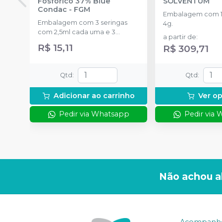
Fosfórico 37% Blue
SOLVENTUM
Condac
-
FGM
Embalagem com 1 
Embalagem com 3 seringas
4g.
com 2,5ml cada uma e 3
a partir de
:
ponteiras para aplicação.
R$ 15,11
R$ 309,71
Qtd
:
Qtd
:
Adicionar ao carrinho
Ver o
Pedir via Whatsapp
Pedir via
Não achou a
Acompanhe