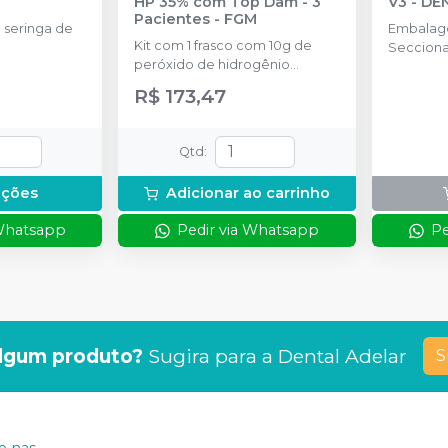
HP 35% com Top Dam - 3
V3
-
DE
Pacientes
-
FGM
seringa de
Embalage
Kit com 1 frasco com 10g de
Secciona
peróxido de hidrogênio
25 de ca
concentrado + 1 frasco com 5g
4.5mm, 5
R$ 173,47
de espessante + 1 frasco com
Cunhas A
2g de solução Neutralize
cada tam
(neutralizante de peróxidos) + 1
Cunhas Pr
Qtd
:
espátula e uma placa para
- 10 de c
preparo do gel e 1 Top Dam
Anel Univ
pções
Adicionar ao carrinho
com 2g.
1 Alicate 
Auxiliar.
 Whatsapp
Pedir via Whatsapp
Pe
lgum produto?
Sugira para a
Dental Adelar
S
 nas