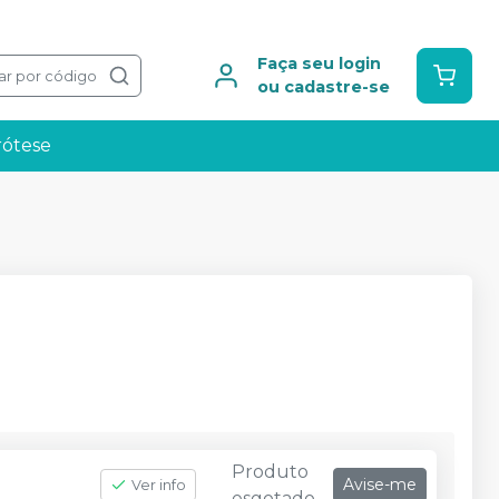
Faça seu login
ar por código
ou cadastre-se
rótese
Produto
Avise-me
Ver info
esgotado