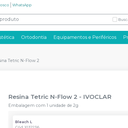
nosco
WhatsApp
Busc
stética
Ortodontia
Equipamentos e Periféricos
P
ina Tetric N-Flow 2
Resina Tetric N-Flow 2
-
IVOCLAR
Embalagem com 1 unidade de 2g
Bleach L
Cód.
1032236