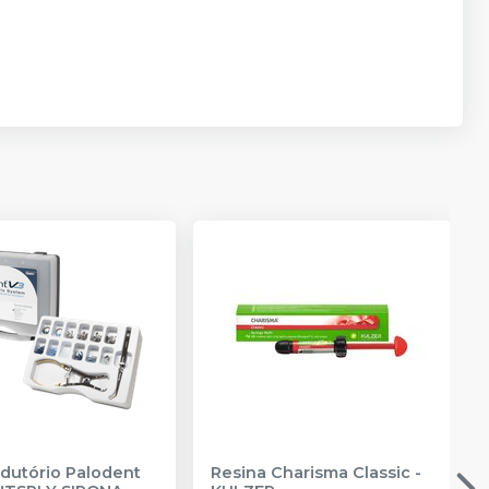
.
rodutório Palodent
Resina Charisma Classic
-