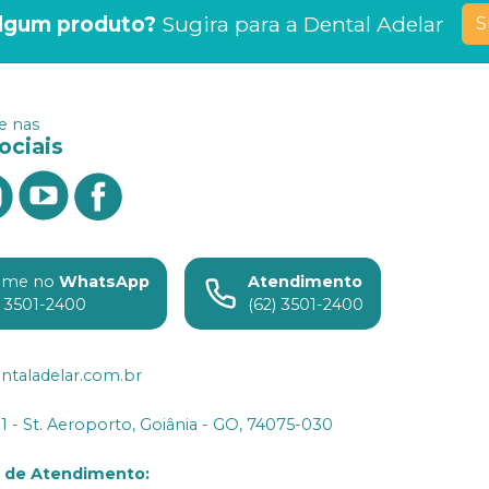
lgum produto?
Sugira para a
Dental Adelar
S
 nas
ociais
ame no
WhatsApp
Atendimento
) 3501-2400
(62) 3501-2400
ntaladelar.com.br
31 - St. Aeroporto, Goiânia - GO, 74075-030
o de Atendimento
: