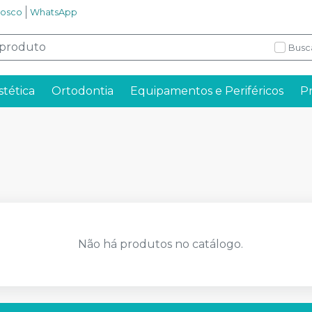
nosco
WhatsApp
Busc
stética
Ortodontia
Equipamentos e Periféricos
P
Não há produtos no catálogo.