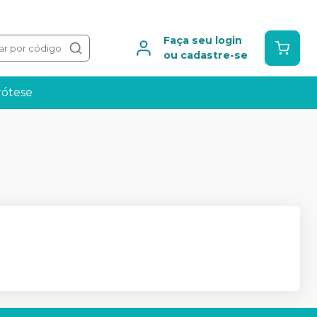
Faça seu login
ar por código
ou cadastre-se
rótese