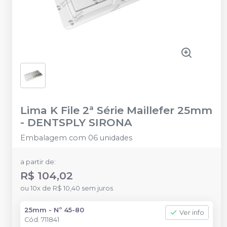
Lima K File 2ª Série Maillefer 25mm
-
DENTSPLY SIRONA
Embalagem com 06 unidades
a partir de:
R$ 104,02
ou
10
x
de
R$ 10,40
sem juros
25mm - Nº 45-80
Ver info
Cód.
711841