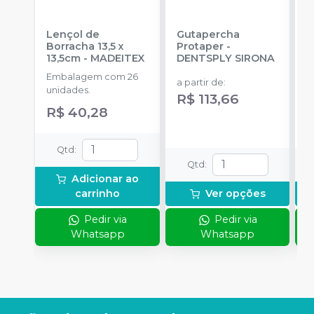
Lençol de
Gutapercha
L
Borracha 13,5 x
Protaper
-
13,5cm
-
MADEITEX
DENTSPLY SIRONA
S
Embalagem com 26
E
a partir de
:
unidades.
u
R$ 113,66
R$ 40,28
a
R
Qtd
:
Qtd
:
Adicionar ao
carrinho
Ver opções
Pedir via
Pedir via
Whatsapp
Whatsapp