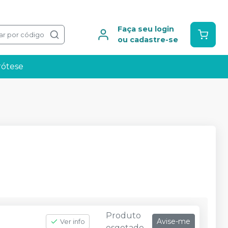
Faça seu login
ar por código
ou cadastre-se
rótese
Produto
Avise-me
Ver info
esgotado