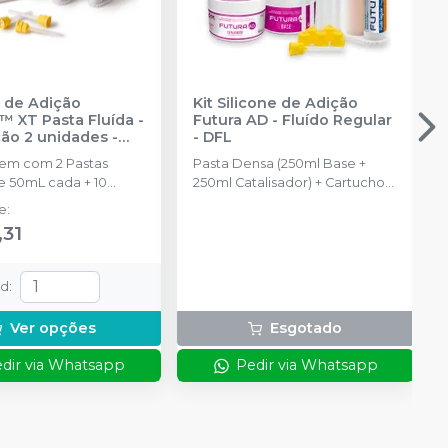
e de Adição
Kit Silicone de Adição
™ XT Pasta Fluída -
Futura AD - Fluído Regular
ão 2 unidades
-
-
DFL
NTUM
em com 2 Pastas
Pasta Densa (250ml Base +
e 50mL cada + 10
250ml Catalisador) + Cartucho
isturadoras
de automistura de Pasta Fluida
de
:
Regular com 50ml + 6 pontas
,31
misturadoras + 6 pontas
intraorais
td
:
Ver opções
Esgotado
dir via Whatsapp
Pedir via Whatsapp