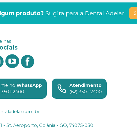
lgum produto?
Sugira para a
Dental Adelar
S
 nas
ociais
ame no
WhatsApp
Atendimento
) 3501-2400
(62) 3501-2400
ntaladelar.com.br
31 - St. Aeroporto, Goiânia - GO, 74075-030