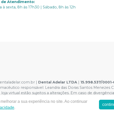
o de Atendimento
:
 à sexta, 8h às 17h30 | Sábado, 8h às 12h
dentaladelar.com.br |
Dental Adelar LTDA
|
15.998.537/0001-
acêutico responsável: Leandra das Doras Santos Menezes CRF
oja virtual estão sujeitos a alterações. Em caso de divergência
amos o direito de não atender compras de grandes volumes p
melhorar a sua experiência no site. Ao continuar
contin
vacidade
.
E-commerce produzido por
Sou Odonto Ecommerce
.