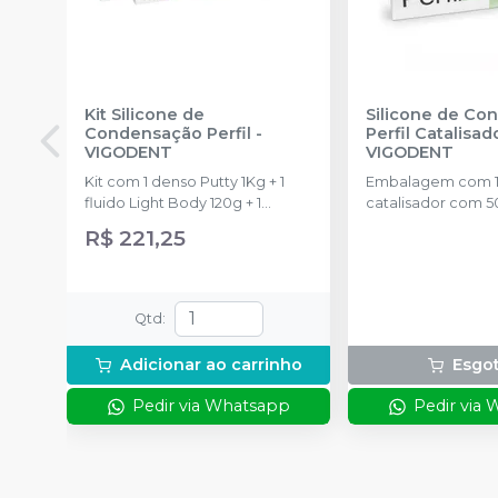
Kit Silicone de
Silicone de Co
Condensação Perfil
-
Perfil Catalisad
VIGODENT
VIGODENT
Kit com 1 denso Putty 1Kg + 1
Embalagem com 1
fluido Light Body 120g + 1
catalisador com 5
catalisador 60ml.
R$ 221,25
Qtd
:
Adicionar ao carrinho
Esgo
Pedir via Whatsapp
Pedir via