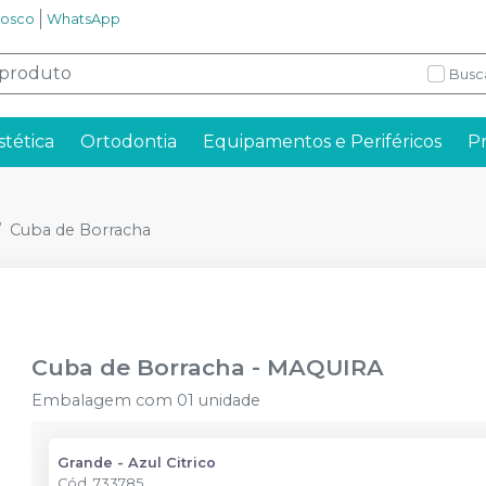
nosco
WhatsApp
Busc
stética
Ortodontia
Equipamentos e Periféricos
P
Cuba de Borracha
Cuba de Borracha
-
MAQUIRA
Embalagem com 01 unidade
Grande - Azul Citrico
Cód.
733785