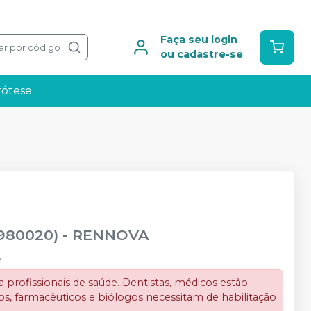
Faça seu login
ar por código
ou cadastre-se
rótese
9980020)
-
RENNOVA
.
profissionais de saúde. Dentistas, médicos estão
s, farmacêuticos e biólogos necessitam de habilitação