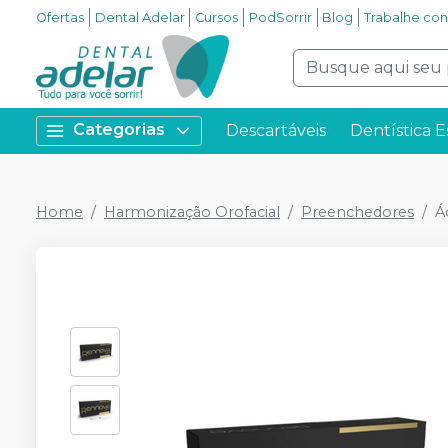
Ofertas
Dental Adelar
Cursos
PodSorrir
Blog
Trabalhe co
Categorias
Descartáveis
Dentística E
Home
Harmonização Orofacial
Preenchedores
Á