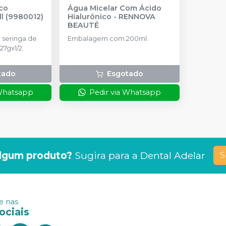
ico
Água Micelar Com Ácido
l (9980012)
Hialurônico
-
RENNOVA
BEAUTÉ
seringa de
Embalagem com 200ml.
27gx1/2.
tado
Esgotado
 Whatsapp
Pedir via Whatsapp
lgum produto?
Sugira para a
Dental Adelar
S
 nas
ociais