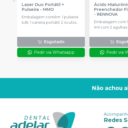
Laser Duo Portátil +
Ácido Hialurôn
Pulseira
-
MMO
Preenchedor Fil
-
RENNOVA
Embalagem contém:​ 1 pulseira
Embalagem com 1 
ILIB​; 1 caneta portátil;​ 2 óculos
1ml com 2 agulhas 
de segurança (1 para o
profissional e 1 para o
paciente);​ Manual de
Esgotado
Esgo
instruções​; Fonte de
alimentação
Pedir via Whatsapp
Pedir via
Não achou a
Acompanhe
Redes S