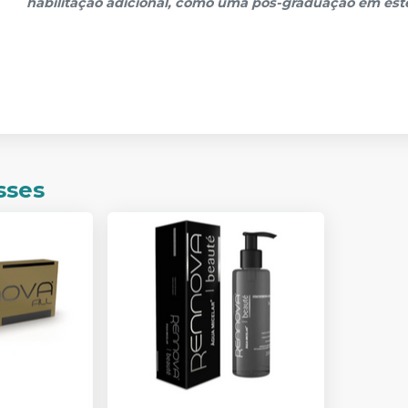
habilitação adicional, como uma pós-graduação em esté
sses