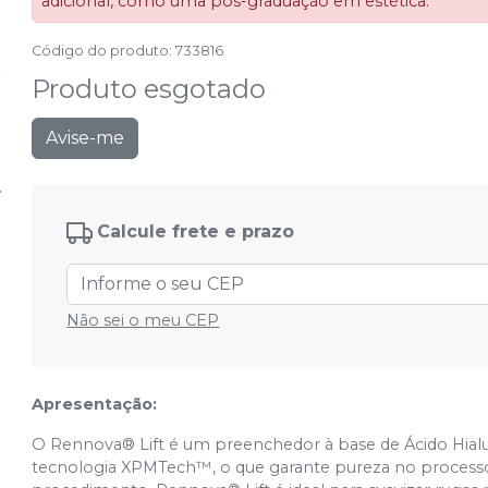
adicional, como uma pós-graduação em estética.
Código do produto
:
733816
Produto esgotado
Avise-me
Calcule frete e prazo
Não sei o meu CEP
Apresentação:
O Rennova® Lift é um preenchedor à base de Ácido Hialur
tecnologia XPMTech™, o que garante pureza no processo