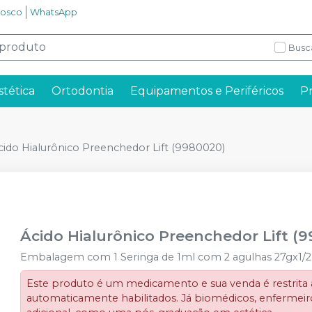
nosco
WhatsApp
Busc
stética
Ortodontia
Equipamentos e Periféricos
P
cido Hialurônico Preenchedor Lift (9980020)
Ácido Hialurônico Preenchedor Lift (
Embalagem com 1 Seringa de 1ml com 2 agulhas 27gx1/2
Este produto é um medicamento e sua venda é restrita a 
automaticamente habilitados. Já biomédicos, enfermeiro